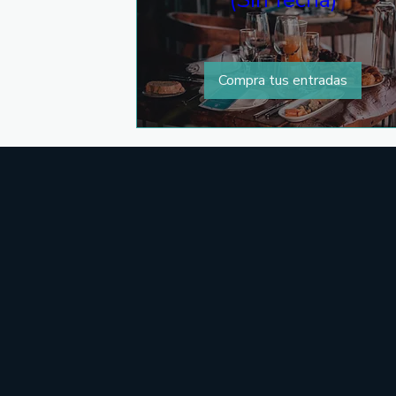
Compra tus entradas
Kra
Coc