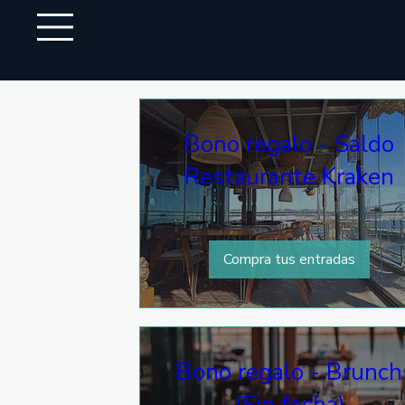
Re
Bono regalo - Saldo
Restaurante Kraken
Compra tus entradas
Bono regalo - Brunch
(Sin fecha)