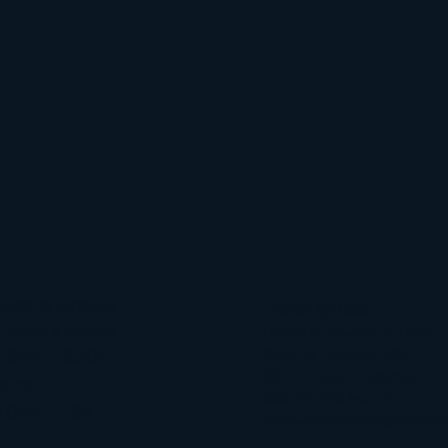
RARIO DE APERTURA
DÓNDE ESTAMOS
 martes a domingo
BIOPARC Acuario de Gijón
:30h -16:30h
Playa de Poniente S/N
33212 - Gijón - Asturias
ocina
985 185 220 (ext. 2)
3:00h-15:30
restaurantekraken@acuariod