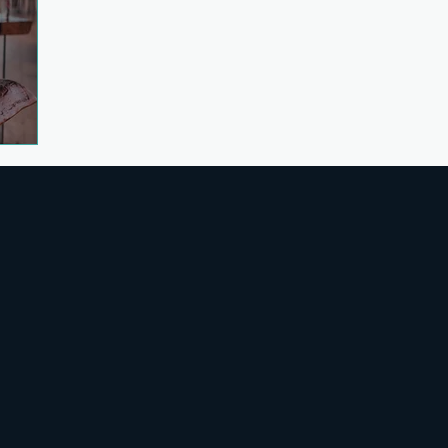
ken
ina de temporada
Producto local
Vistas privilegiad