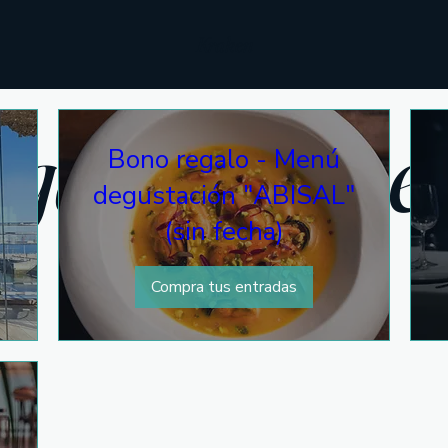
Kraken
gala Krake
Bono regalo - Menú
degustación "ABISAL"
(sin fecha)
Compra tus entradas