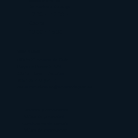
HORARIO DE APERTURA
De martes a domingo
12:30h -16:30h
Cocina
13:00h-15:30
DÓNDE ESTAMOS
BIOPARC Acuario de Gijón
Playa de Poniente S/N
33212 - Gijón - Asturias
985 185 220 (ext. 2)
restaurantekraken@acuariodegijon.es
Términos y condiciones
Política de privacidad
Condiciones de compra
Política de cancelación