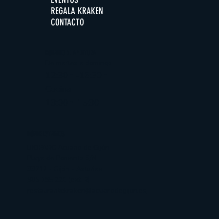
REGALA KRAKEN
CONTACTO
HORARIO DE APERTURA
De martes a domingo
12:30h -16:30h
Cocina
13:00h-15:30
DÓNDE ESTAMOS
BIOPARC Acuario de Gijón
Playa de Poniente S/N
33212 - Gijón - Asturias
985 185 220 (ext. 2)
restaurantekraken@acuariodegijon.es