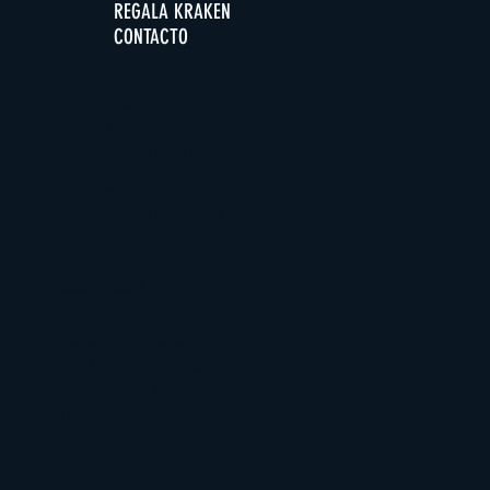
REGALA KRAKEN
CONTACTO
HORARIO DE APERTURA
De martes a domingo
12:30h -16:30h
Cocina
13:00h-15:30
DÓNDE ESTAMOS
BIOPARC Acuario de Gijón
Playa de Poniente S/N
33212 - Gijón - Asturias
985 185 220 (ext. 2)
restaurantekraken@acuariodegijon.es