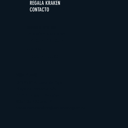
REGALA KRAKEN
CONTACTO
HORARIO DE APERTURA
De martes a domingo
12:30h -16:30h
Cocina
13:00h-15:30
DÓNDE ESTAMOS
BIOPARC Acuario de Gijón
Playa de Poniente S/N
33212 - Gijón - Asturias
985 185 220 (ext. 2)
restaurantekraken@acuariodegijon.es