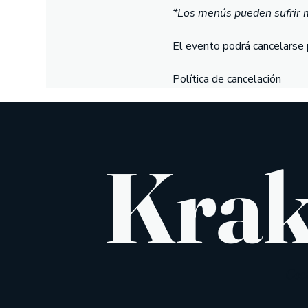
*Los menús pueden sufrir mo
El evento podrá cancelarse 
Política de cancelación
Kra
Coc