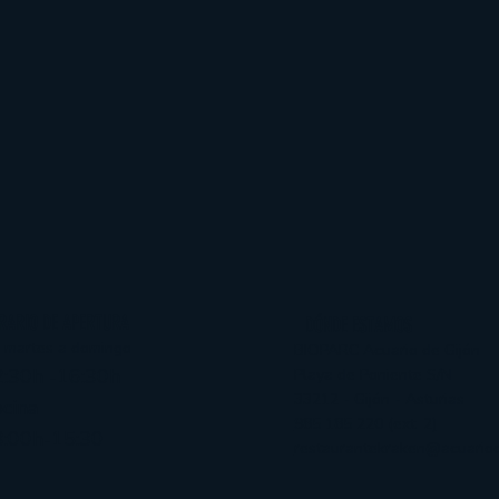
RARIO DE APERTURA
DÓNDE ESTAMOS
 martes a domingo
BIOPARC Acuario de Gijón
:30h -16:30h
Playa de Poniente S/N
33212 - Gijón - Asturias
ocina
985 185 220 (ext. 2)
3:00h-15:30
restaurantekraken@acuariod