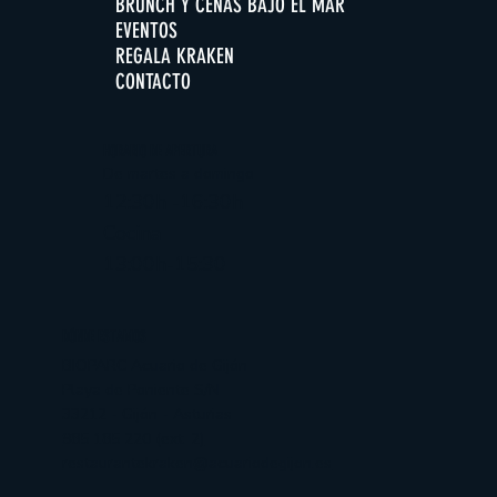
BRUNCH Y CENAS BAJO EL MAR
EVENTOS
REGALA KRAKEN
CONTACTO
HORARIO DE APERTURA
De martes a domingo
12:30h -16:30h
Cocina
13:00h-15:30
DÓNDE ESTAMOS
BIOPARC Acuario de Gijón
Playa de Poniente S/N
33212 - Gijón - Asturias
985 185 220 (ext. 2)
restaurantekraken@acuariodegijon.es