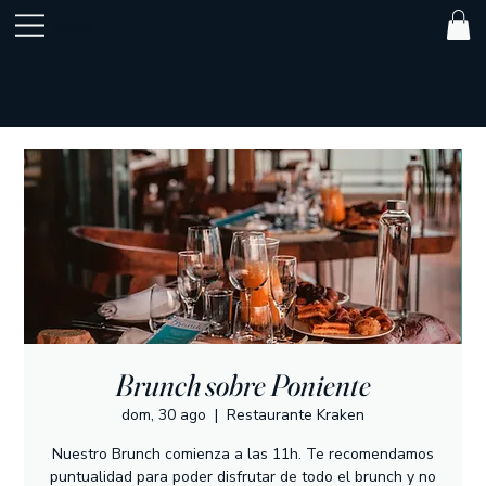
Kraken
Brunch sobre Poniente
dom, 30 ago
  |  
Restaurante Kraken
Nuestro Brunch comienza a las 11h. Te recomendamos
puntualidad para poder disfrutar de todo el brunch y no