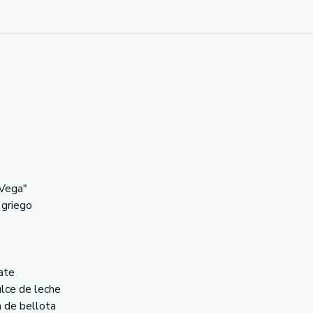
 Vega"
 griego
ate
lce de leche
 de bellota