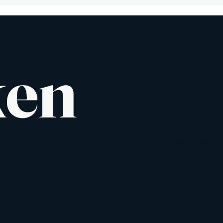
ken
ina de temporada
Producto local
Vistas privilegiad