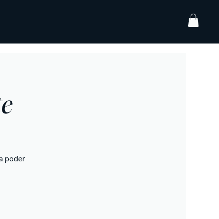
te
a poder