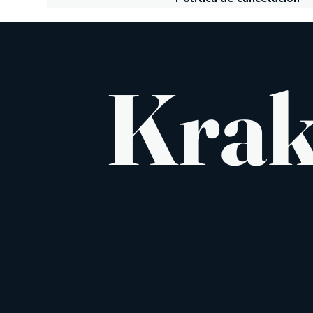
Kra
Coc