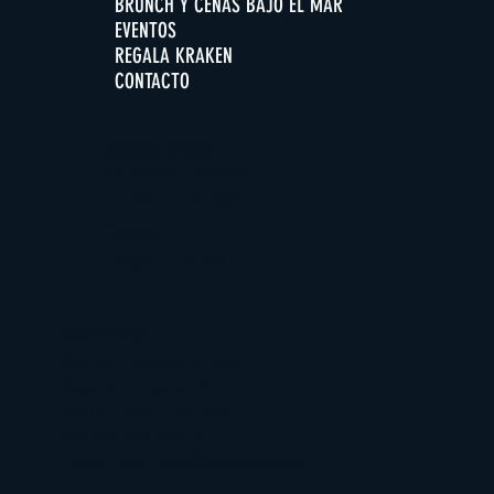
BRUNCH Y CENAS BAJO EL MAR
EVENTOS
REGALA KRAKEN
CONTACTO
HORARIO DE APERTURA
De martes a domingo
12:30h -16:30h
Cocina
13:00h-15:30
DÓNDE ESTAMOS
BIOPARC Acuario de Gijón
Playa de Poniente S/N
33212 - Gijón - Asturias
985 185 220 (ext. 2)
restaurantekraken@acuariodegijon.es