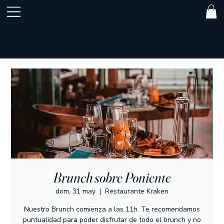
Kraken
Brunch sobre Poniente
dom, 31 may
  |  
Restaurante Kraken
Nuestro Brunch comienza a las 11h. Te recomendamos
puntualidad para poder disfrutar de todo el brunch y no