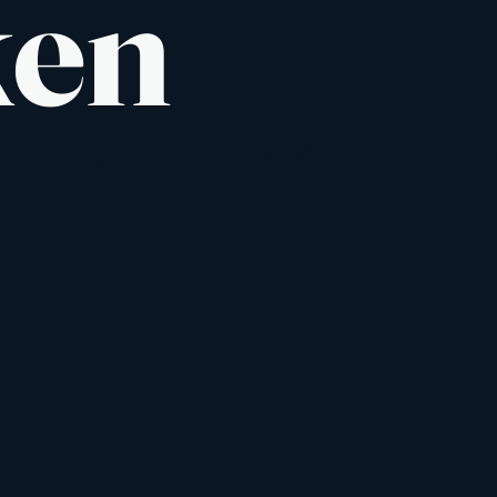
ken
ina de temporada
Producto local
Vistas privilegiad