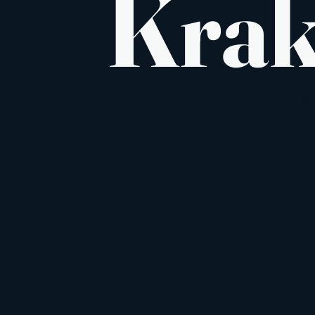
Kra
Coc