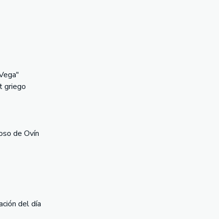
 Vega"
t griego
oso de Ovín
ción del día